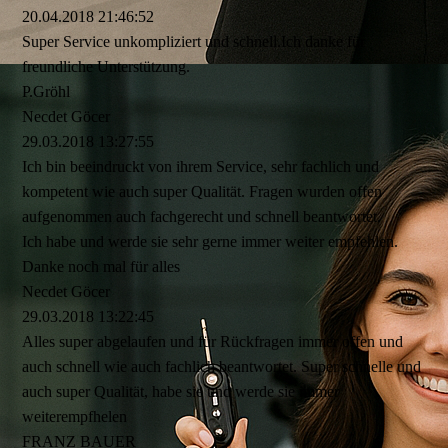
20.04.2018
21:46:52
Super Service unkompliziert und schnell.Ich danke für
freundliche Unterstützung.
P.Gröhl
Necdet Göcer
29.03.2018
13:27:55
Ich bin beeindruckt von ihrem Service, sehr fachlich und
kompetent wie auch super Qualität. Fragen wurden offen
aufgenommen auch fachgerecht und schnell beantwortet.
Ich habe und werde sie sehr gerne immer weiter empfehlen.
Danke noch mal für alles
Necdet Göcer
29.03.2018
13:22:45
Alles super abgelaufen und für Rückfragen immer offen und
auch schnell wie auch fachlich beantwortet. Super schnelle und
auch super Qualität, habe sie und werde sie immer
weiterempfhelen
FRANZ BAUER