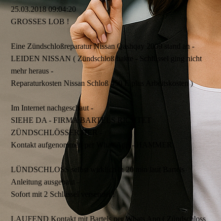
25.03.2018
09:04:20
GROSSES LOB !
Eine Zündschloßreparatur Nissan Qashqay 2009 stand an -
LEIDEN NISSAN ( Zündschloß hakte - Schlüssel ging nicht
mehr heraus -
Reparaturkosten Nissan Schloß 450 E plus Arbeitskosten )
Im Internet nachgeschaut -
SIEHE DA - FIRMA BARTELS RICHTET
ZÜNDSCHLÖSSER HER -
Kontakt aufgenommen per WhatsApp - HAMMER
LÜNDSCHLOSS selbst wirklich in 20 min laut Bartels
Anleitung ausgebaut -
Sofort mit 2 Schlüssel versendet !
LAUFEND Kontakt mit Bartels per Whats App ( Zündschloss