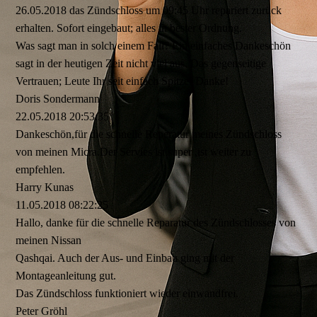
26.05.2018 das Zündschloss um 09:45 Uhr repariert zurück
erhalten. Sofort eingebaut; alles in bester Ordnung.
Was sagt man in solch einem Fall? Ein einfaches Dankeschön
sagt in der heutigen Zeit nicht viel aus. Das gegenseitige
Vertrauen; Leute Ihr seit einfach Spitze! Danke!
Doris Sondermann
22.05.2018
20:53:35
Dankeschön,für die schnelle Reperatur meines Zündschloss
von meinen Micra.Der Servies ist super ,ist weiter zu
empfehlen.
Harry Kunas
11.05.2018
08:22:25
Hallo, danke für die schnelle Reparatur des Zündschlosses von
meinen Nissan
Qashqai. Auch der Aus- und Einbau ging mit der
Montageanleitung gut.
Das Zündschloss funktioniert wieder einwandfrei.
Peter Gröhl