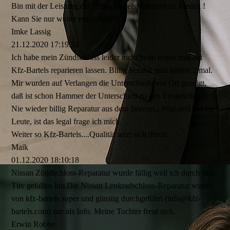
Bin mit der Leistung,der Firma Bartels vollstens zu frieden !
Kann Sie nur weiter empfehlen!!!
Imke Lassig
21.12.2020
17:19:51
Ich habe mein Zündschloss leider nicht beim ersten mal bei
Kfz-Bartels reparieren lassen. Billig bezahlt man immer 2 mal.
Mir wurden auf Verlangen die Unterschiede vor Ort gezeigt,
daß ist schon Hammer der Unterschied zu den Ersatzteilen.
Nie wieder billig Reparatur aus dem Internet...Was sind das für
Leute, ist das legal frage ich mich.
Weiter so Kfz-Bartels....Qualität setzt sich durch.
Maik
01.12.2020
18:10:18
Nissan Zündschloss-Reparatur wurde fällig weil ich durch den
Tüv gefallen bin.Die Nissan Lenkradschloss-­Reparatur wurde
von kfz-bartels super und günstig durchgeführt (info@kfz-
bartels.com) nur als Info. Meine Tochter freut sich.
Erwin Robbe