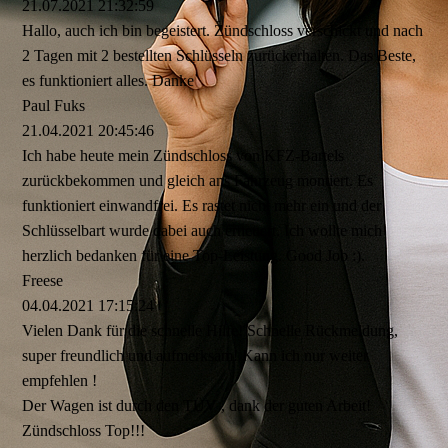
21.07.2021
21:32:59
Hallo, auch ich bin begeistert. Zündschloss verschickt und nach
2 Tagen mit 2 bestellten Schlüsseln zurückerhalten. Das Beste,
es funktioniert alles. Danke
Paul Fuks
21.04.2021
20:45:46
Ich habe heute mein Zündschloss von KFZ-Bartels
zurückbekommen und gleich ans Fahrzeug montiert. Es
funktioniert einwandfrei. Es rastet nicht mehr ein und der
Schlüsselbart wurde dabei auch erneuert. Ich wollte mich
herzlich bedanken für eine Top-Leistung. Good Job :).
Freese
04.04.2021
17:15:24
Vielen Dank für die schnelle Hilfe! Schnelle Rückmeldung,
super freundlich und aufmerksam! Kann ich nur weiter
empfehlen !
Der Wagen ist durch den TÜV , dank der guten Arbeit!
Zündschloss Top!!!