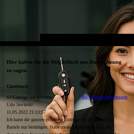
Hier haben Sie die Möglichkeit uns Ihre Meinung
zu sagen.
Gästebuch
63 Einträge auf 4 Seiten
Ins Gästebuch eintragen
Udo Jawinski
11.05.2022
21:13:57
Ich kann die ganzen positiven Einträge für die Firma Kfz
Bartels nur bestätigen. Habe mein Zündschloss trotz der