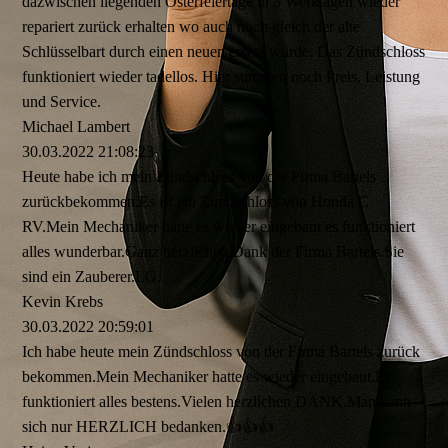
dazwischen liegenden Osterfeiertage in 3 Werktagen wieder
repariert zurück erhalten wo auch noch gleich der alte
Schlüsselbart durch einen neuen ersetz wurde. Das Zündschloss
funktioniert wieder tadellos. Hier stimmen noch Preis, Leistung
und Service.
Michael Lambert
30.03.2022
21:08:23
Heute habe ich mein Zündschloss von der Firma Bartels
zurückbekommen.Es ist ein Zündschloss von Honda C
RV.Mein Mechaniker hatte es wieder eingebaut es funktioniert
alles wunderbar.Ganz herzlichen Dank der Firma Bartels.Sie
sind ein Zauberer.LG.
Kevin Krebs
30.03.2022
20:59:01
Ich habe heute mein Zündschloss von der Firma Bartels zurück
bekommen.Mein Mechaniker hatte es wieder eingebaut.Es
funktioniert alles bestens.Vielen herzlichen DANK.Man kann
sich nur HERZLICH bedanken.👍👍👍