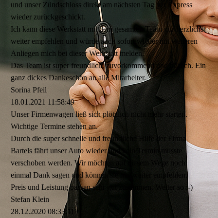
und unser Zündschloss direkt am nächsten Tag per Express
wieder zurückgeschickt.
Ich kann diese Werkstatt mit dem gesamten Team nur herzlichst
weiter empfehlen und würde auch sofort wieder mit weiteren
Anliegen mich bei dieser Werkstatt melden.
Das Team ist super freundlich, zuvorkommend und höflich. Ein
ganz dickes Dankeschön an alle Mitarbeiter.
Sorina Pfeil
18.01.2021
11:58:49
Unser Firmenwagen ließ sich plötzlich nicht mehr starten.
Wichtige Termine stehen an.
Durch die super schnelle und freundliche Hilfe der Firma
Bartels fährt unser Auto wieder und kein Termin musste
verschoben werden. Wir möchten auf diesem Wege noch
einmal Dank sagen und können sie nur weiter empfehlen.
Preis und Leistung passen sehr gut zusammen. Weiter so :-)
Stefan Klein
28.12.2020
08:33:11