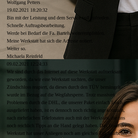
Wolfgang Petters
19.02.2021
18:20:32
Bin mit der Leistung und dem Service voll zufrieden.
Schnelle Auftragsbearbeitung.
Werde bei Bedarf die Fa. Bartels weiterempfehlen.
Meine Werkstatt hat sich die Adresse notiert.
Weiter so.
Michaela Reinfeld
09.02.2021
12:24:33
Wir sind durch das Internet auf diese Werkstatt aufmerksam
geworden, da wir eine Werkstatt suchten, die unser
Zündschloss reapiert, da dieses durch den TÜV bemängelt
wurde im Bezug auf die Wegfahrsperre. Trotz massiven
Problemen durch die DHL, die unserer Paket einfach falsch
ausgeliefert haben, ist es dennoch noch richtig angekommen,
nach mehrfachen Telefonaten auch mit der Werkstatt, die uns
noch reichlich Tipps an die Hand gelegt haben. Das Team der
Werkstatt hat unser Anliegen noch am gleichen Tag bearbeitet