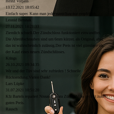
Heinz Vorjans
13.12.2021
18:05:42
Einfach super. Kann man jedermann/frau nur empfehlen.
Leonid Bershak
27.11.2021
14:21:33
Ziemlich schnell.Der Zündschloss funktioniert einwandfrei.
Die Abreißschrauben sind um 6mm kürzer, als Original, aber
das ist wahrscheinlich zulässig.Der Preis ist viel günstiger als
der Kauf eines neuen Zündschlüsses.
Krings
26.10.2021
09:34:35
Wir und der Tüv sind sehr zufrieden ! Schnelle
Rücksendung.Vielen Dank!
Lars Lüpke
31.07.2021
10:51:20
Kfz Bartels repariert Nissan Navara Zündschloss perfekt zum
guten Preis.
Rausch