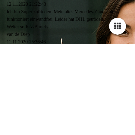
12.11.2020
21:22:43
Ich bin Super zufrieden. Mein altes Mercedes-Zündschloss
funktioniert einwandfrei. Leider hat DHL getrödelt.
Weiter so Kfz-Bartels
van de Diep
11.11.2020
15:36:46
Das Team von Kfz-Bartels hat erfolgreich mein Zündschloss
vom Opel Insignia repariert.
Besten Dank nochmal.
Und Gruss an Luna :-)
Alexander Arne
03.11.2020
09:07:37
Bin Sehr zufrieden, eine Woche hat mit Versand gedauert und
Fazit an der Sache mein Auto hat ein neun TÜV bekommen.
Dankeschön.