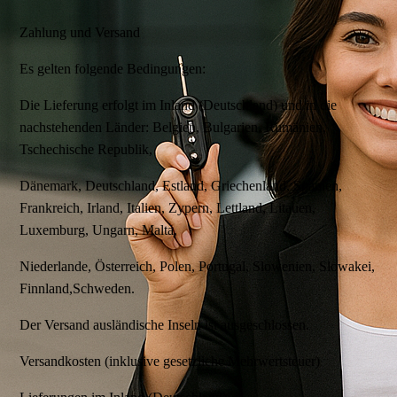
Zahlung und Versand
Es gelten folgende Bedingungen:
Die Lieferung erfolgt im Inland (Deutschland) und in die
nachstehenden Länder: Belgien, Bulgarien, Rumänien,
Tschechische Republik,
Dänemark, Deutschland, Estland, Griechenland, Spanien,
Frankreich, Irland, Italien, Zypern, Lettland, Litauen,
Luxemburg, Ungarn, Malta,
Niederlande, Österreich, Polen, Portugal, Slowenien, Slowakei,
Finnland,Schweden.
Der Versand ausländische Inseln ist ausgeschlossen.
Versandkosten (inklusive gesetzliche Mehrwertsteuer)