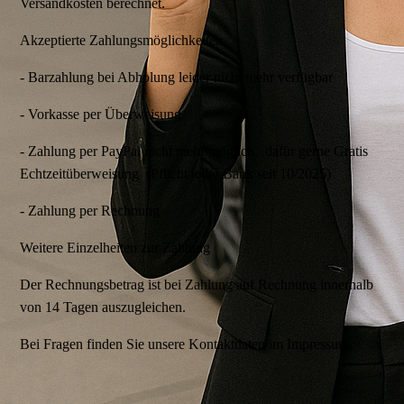
Versandkosten berechnet.
Akzeptierte Zahlungsmöglichkeiten
- Barzahlung bei Abholung leider nicht mehr verfügbar
- Vorkasse per Überweisung
- Zahlung per PayPal nicht mehr möglich, dafür gerne Gratis
Echtzeitüberweisung (Pflicht jeder Bank seit 10/2025)
- Zahlung per Rechnung
Weitere Einzelheiten zur Zahlung
Der Rechnungsbetrag ist bei Zahlung auf Rechnung innerhalb
von 14 Tagen auszugleichen.
Bei Fragen finden Sie unsere Kontaktdaten im Impressum.