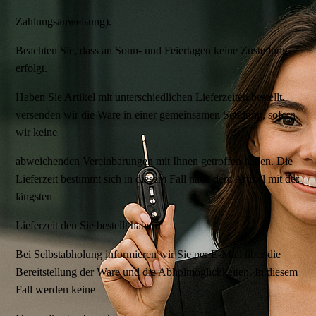
Zahlungsanweisung).
Beachten Sie, dass an Sonn- und Feiertagen keine Zustellung
erfolgt.
Haben Sie Artikel mit unterschiedlichen Lieferzeiten bestellt,
versenden wir die Ware in einer gemeinsamen Sendung, sofern
wir keine
abweichenden Vereinbarungen mit Ihnen getroffen haben. Die
Lieferzeit bestimmt sich in diesem Fall nach dem Artikel mit der
längsten
Lieferzeit den Sie bestellt haben.
Bei Selbstabholung informieren wir Sie per E-Mail über die
Bereitstellung der Ware und die Abholmöglichkeiten. In diesem
Fall werden keine