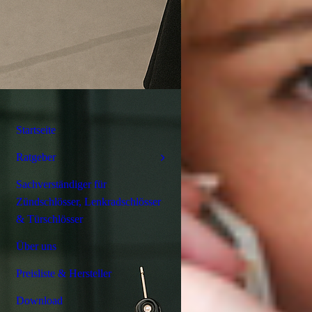
Startseite
Ratgeber
Sachverständiger für
Zündschlösser, Lenkradschlösser
& Türschlösser
Über uns
Preisliste & Hersteller
Download